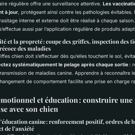
aire régulière offre une surveillance attentive.
Les vaccinati
t à jour
, protégeant ainsi contre les pathologies évitables. 
rasitage interne et externe doit être réalisé à chaque saison
s’effectue aussi par l’application régulière de produits adapt
té et la propreté : coupe des griffes, inspection des t
récoce des maladies
ffes chien doit s’effectuer dès qu’elles touchent le sol, évita
ectez systématiquement le pelage après chaque sortie
: r
 transmission de maladies canine. Apprendre à reconnaître l
hangement de comportement facilite une prise en charge r
émotionnel et éducation : construire une 
e avec son chien
 l’éducation canine : renforcement positif, ordres de b
et de l’anxiété