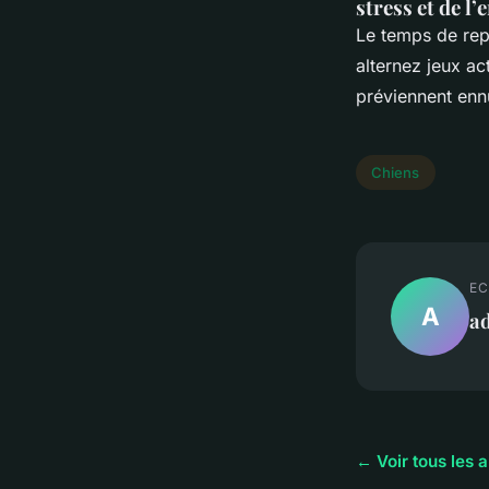
stress et de l’
Le temps de repo
alternez jeux ac
préviennent enn
Chiens
EC
A
a
← Voir tous les a