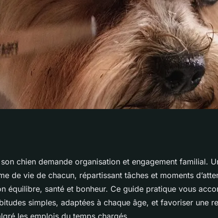
uper de son chien
 son chien demande organisation et engagement familial. U
e de vie de chacun, répartissant tâches et moments d’attent
ratique
 équilibre, santé et bonheur. Ce guide pratique vous ac
bitudes simples, adaptées à chaque âge, et favoriser une re
gré les emplois du temps chargés.