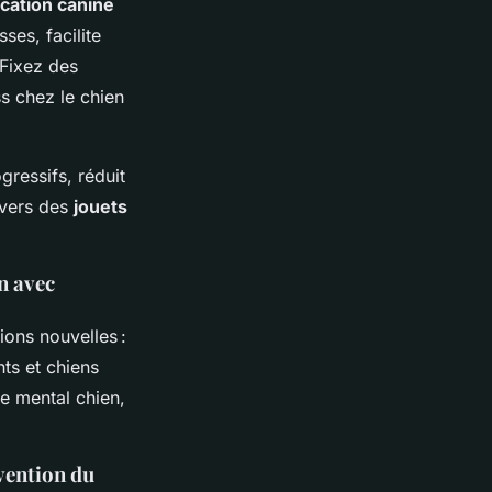
cation canine
ses, facilite
 Fixez des
ss chez le chien
gressifs, réduit
 vers des
jouets
on avec
tions nouvelles :
ts et chiens
re mental chien,
évention du