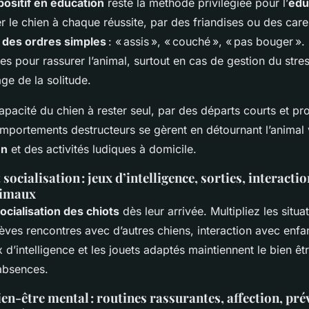
ositif en éducation
reste la méthode privilégiée pour l’
édu
ter le chien à chaque réussite, par des friandises ou des cares
 des ordres simples
: « assis », « couché », « pas bouger ».
res pour rassurer l’animal, surtout en cas de gestion du stre
ge de la solitude.
pacité du chien à rester seul, par des départs courts et pro
comportements destructeurs se gèrent en détournant l’animal
en
et des activités ludiques à domicile.
socialisation : jeux d’intelligence, sorties, interacti
nimaux
ocialisation des chiots
dès leur arrivée. Multipliez les situa
ves rencontres avec d’autres chiens, interaction avec enfan
x d’intelligence et les jouets adaptés maintiennent le bien êt
absences.
ien-être mental : routines rassurantes, affection, pr