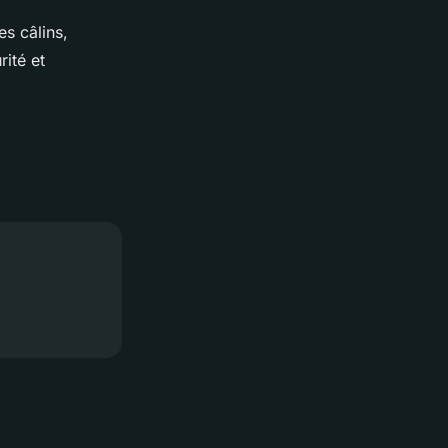
es câlins,
ité et