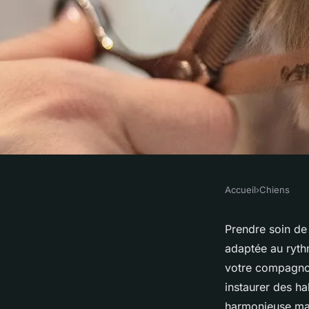
Accueil
›
Chiens
CHIENS
Comment bien s'occ
Prendre soin de
adaptée au rythm
: guide complet et p
votre compagnon
instaurer des ha
harmonieuse mal