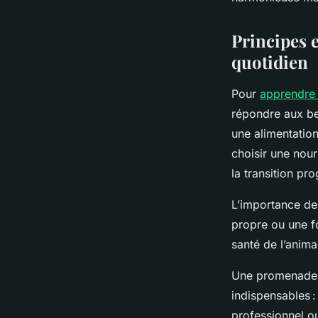
admin
•
6 février 2026
•
3 min de lecture
Principes 
quotidien
Pour
apprendre 
répondre aux bes
une alimentation
choisir une nourr
la transition pr
L’importance de 
propre ou une f
santé de l’anima
Une promenade q
indispensables :
professionnel ou