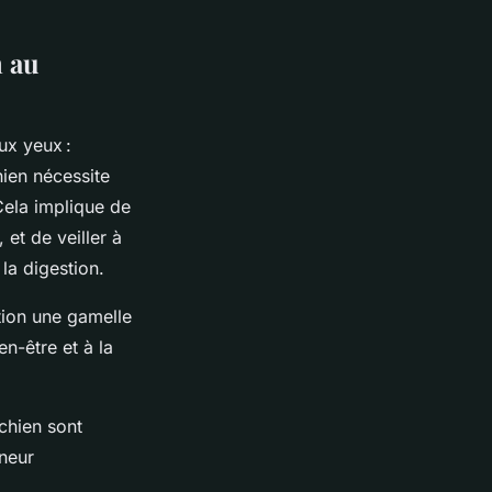
n au
ux yeux :
hien nécessite
 Cela implique de
 et de veiller à
la digestion.
ition une gamelle
n-être et à la
chien sont
eneur