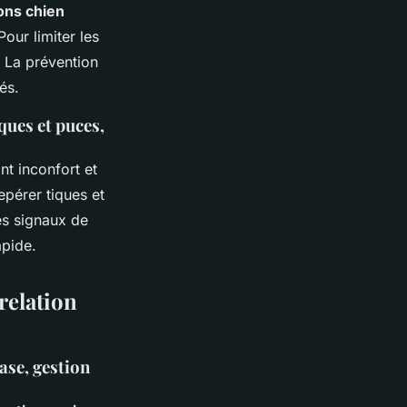
ons chien
Pour limiter les
. La prévention
és.
iques et puces,
nt inconfort et
epérer tiques et
es signaux de
apide.
relation
ase, gestion