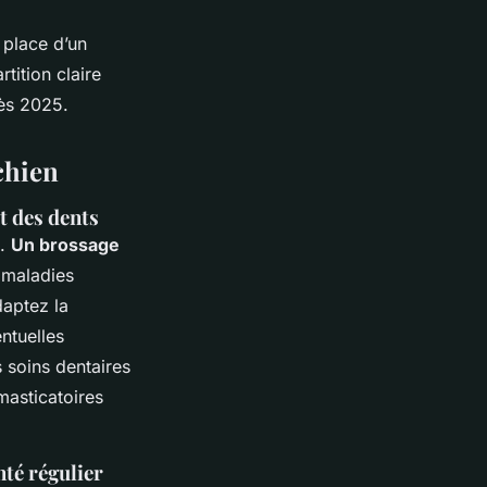
 place d’un
tition claire
dès 2025.
chien
et des dents
e.
Un brossage
 maladies
daptez la
ntuelles
s soins dentaires
masticatoires
nté régulier