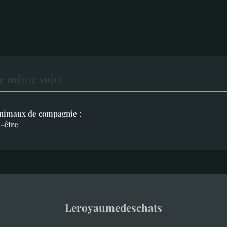
e même sujet
animaux de compagnie :
n-être
Leroyaumedeschats