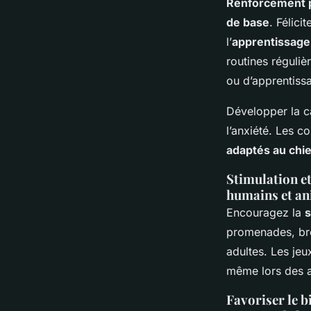
Renforcement p
de base
. Félici
l’
apprentissage
routines réguliè
ou d’apprentissa
Développer la ca
l’anxiété. Les 
adaptés au chi
Stimulation et 
humains et a
Encouragez la
s
promenades, brè
adultes. Les jeu
même lors des 
Favoriser le b