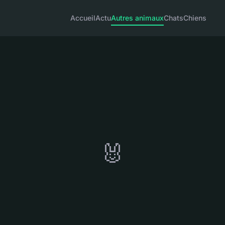
Accueil
Actu
Autres animaux
Chats
Chiens
🐰